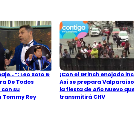
aje…”: Leo Soto &
¡Con el Grinch enojado inc
ra De Todos
Así se prepara Valparaís
 con su
la fiesta de Año Nuevo qu
 a Tommy Rey
transmitirá CHV