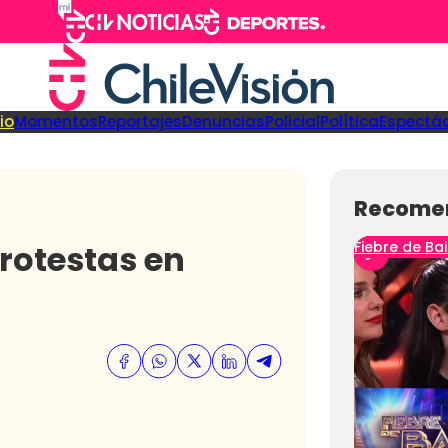
cio
Momentos
Reportajes
Denuncias
Policial
Política
Espectá
Recome
rotestas en
Fiebre de Bai