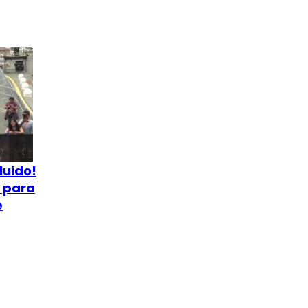
luido!
o para
e