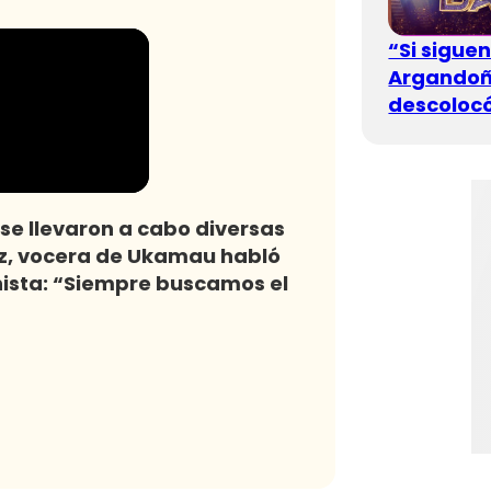
“Si sigue
Argandoña
descolocó
se llevaron a cabo diversas
ez, vocera de Ukamau habló
nista: “Siempre buscamos el