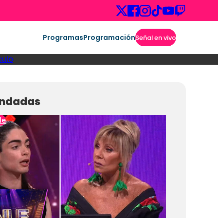
Programas
Programación
Señal en vivo
culo
ndadas
le