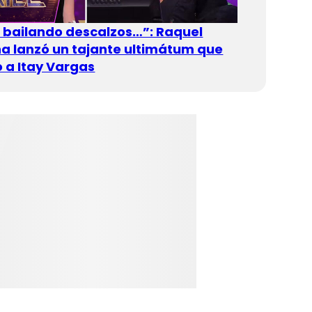
n bailando descalzos…”: Raquel
 lanzó un tajante ultimátum que
 a Itay Vargas