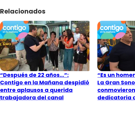
Relacionados
“Después de 22 años…”:
“Es un homen
Contigo en la Mañana despidió
La Gran Sono
entre aplausos a querida
conmovieron
trabajadora del canal
dedicatoria