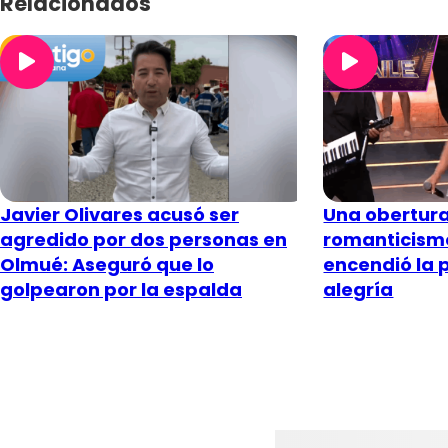
Relacionados
Javier Olivares acusó ser
Una obertura
agredido por dos personas en
romanticismo
Olmué: Aseguró que lo
encendió la p
golpearon por la espalda
alegría