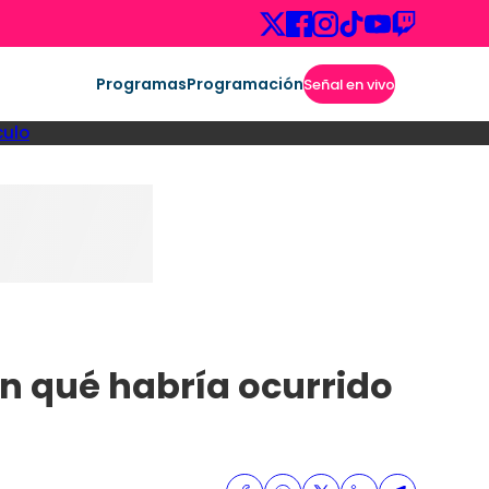
Programas
Programación
Señal en vivo
culo
on qué habría ocurrido