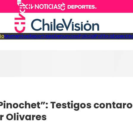
cio
Momentos
Reportajes
Denuncias
Policial
Política
Espectá
Pinochet”: Testigos contar
r Olivares