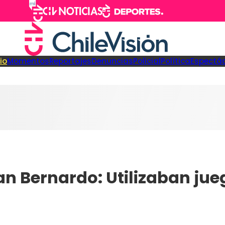
cio
Momentos
Reportajes
Denuncias
Policial
Política
Espectá
an Bernardo: Utilizaban jue