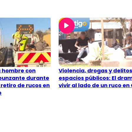
a hombre con
Violencia, drogas y delito
opunzante durante
espacios públicos: El dra
retiro de rucos en
vivir al lado de un ruco en 
o