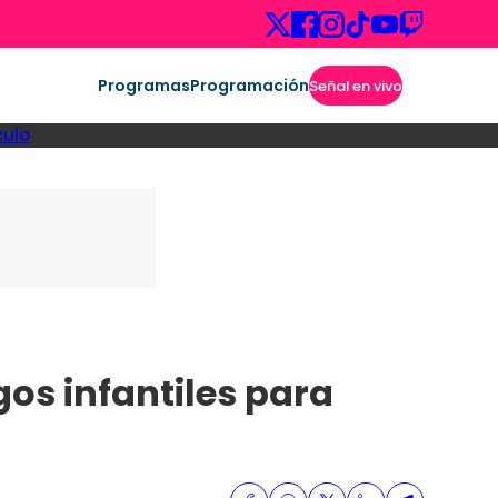
Programas
Programación
Señal en vivo
culo
gos infantiles para