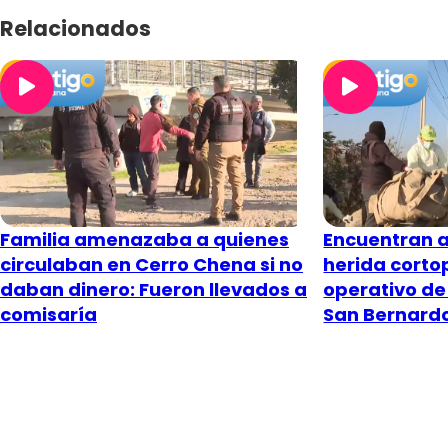
Relacionados
Familia amenazaba a quienes
Encuentran 
circulaban en Cerro Chena si no
herida cort
daban dinero: Fueron llevados a
operativo de 
comisaría
San Bernard