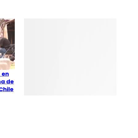
s en
ma de
Chile