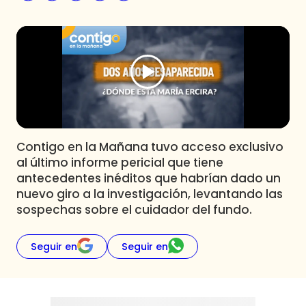
Programas
Club De La Comedia
Contigo en Directo
Plan Perfecto
El Tiempo
Sabingo
Todos Los Programas
Contigo en la Mañana tuvo acceso exclusivo
al último informe pericial que tiene
antecedentes inéditos que habrían dado un
nuevo giro a la investigación, levantando las
sospechas sobre el cuidador del fundo.
Seguir en
Seguir en