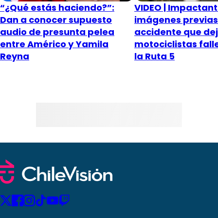
“¿Qué estás haciendo?”:
VIDEO | Impactan
Dan a conocer supuesto
imágenes previas
audio de presunta pelea
accidente que dej
entre Américo y Yamila
motociclistas fall
Reyna
la Ruta 5