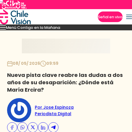
Señal en vivo
Menú Contigo en la Mañana
Imperdibles
Momentos
Reportajes
Denuncias
Policial
Política
Espectáculo
Inicio
08/ 05/ 2026
09:59
Nueva pista clave reabre las dudas a dos
años de su desaparición: ¿Dónde está
María Ercira?
Por Jose Espinoza
Periodista Digital