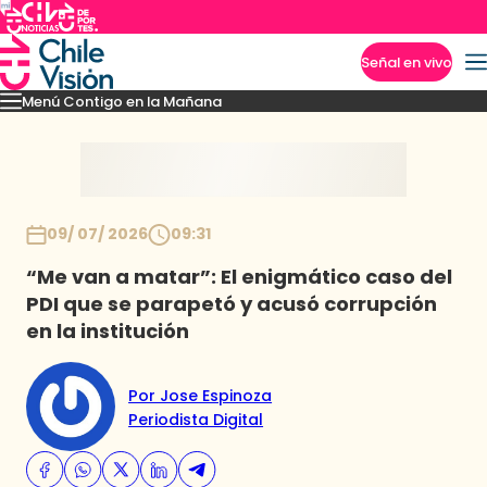
Señal en vivo
Menú Contigo en la Mañana
Imperdibles
Momentos
Reportajes
Denuncias
Policial
Política
Espectáculo
Inicio
09/ 07/ 2026
09:31
“Me van a matar”: El enigmático caso del
PDI que se parapetó y acusó corrupción
en la institución
Por Jose Espinoza
Periodista Digital