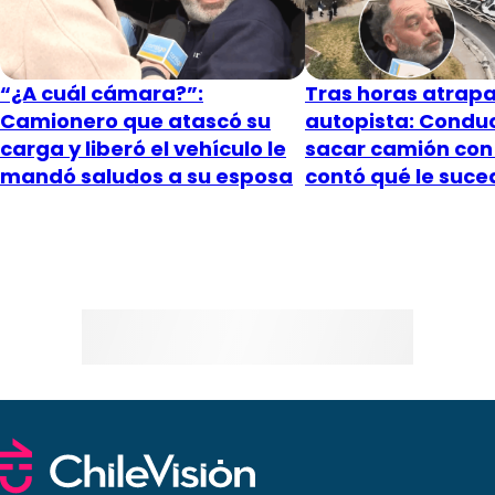
“¿A cuál cámara?”:
Tras horas atrapa
Camionero que atascó su
autopista: Conduc
carga y liberó el vehículo le
sacar camión con
mandó saludos a su esposa
contó qué le suce