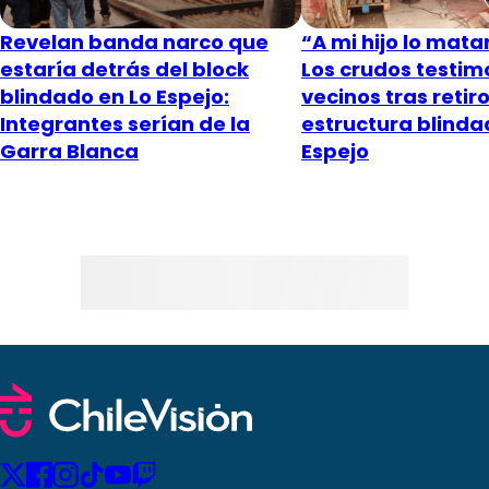
Revelan banda narco que
“A mi hijo lo mata
estaría detrás del block
Los crudos testim
blindado en Lo Espejo:
vecinos tras retir
Integrantes serían de la
estructura blinda
Garra Blanca
Espejo