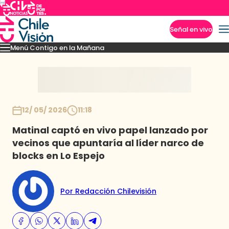
Señal en vivo
Menú Contigo en la Mañana
Imperdibles
Momentos
Reportajes
Denuncias
Policial
Política
Espectáculo
Inicio
12/ 05/ 2026
11:18
Matinal captó en vivo papel lanzado por
vecinos que apuntaría al líder narco de
blocks en Lo Espejo
Por Redacción Chilevisión