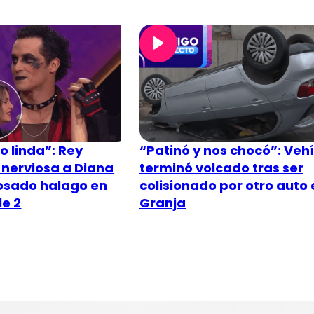
o linda”: Rey
“Patinó y nos chocó”: Veh
 nerviosa a Diana
terminó volcado tras ser
osado halago en
colisionado por otro auto 
le 2
Granja