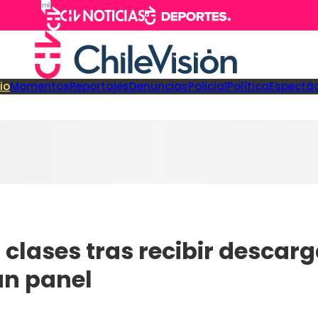
cio
Momentos
Reportajes
Denuncias
Policial
Política
Espectá
lases tras recibir descarga
un panel