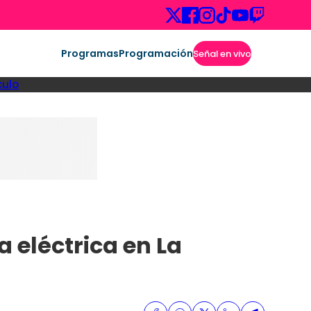
Programas
Programación
Señal en vivo
culo
 eléctrica en La