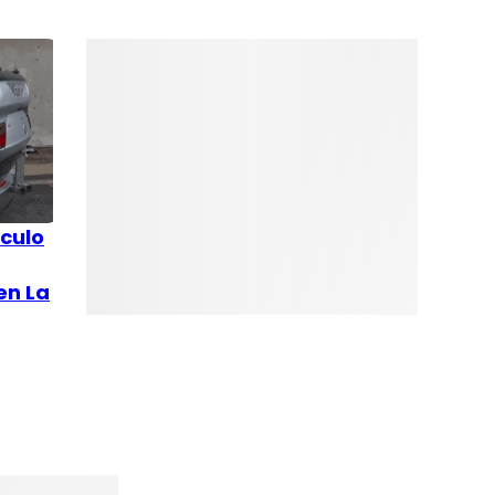
ículo
en La