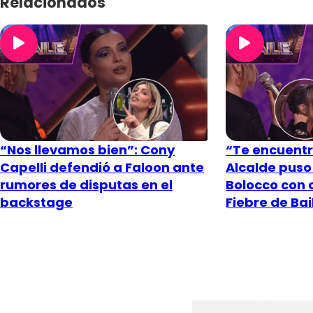
Relacionados
“Nos llevamos bien”: Cony
“Te encuentr
Capelli defendió a Faloon ante
Alcalde puso
rumores de disputas en el
Bolocco con 
backstage
Fiebre de Bai