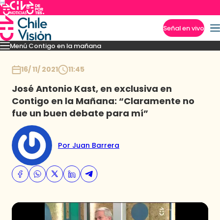
Señal en vivo
Menú Contigo en la mañana
Imperdibles
Momentos
Reportajes
Denuncias
Policial
Política
Espectáculo
Inicio
16/ 11/ 2021
11:45
José Antonio Kast, en exclusiva en
Contigo en la Mañana: “Claramente no
fue un buen debate para mí”
Por Juan Barrera