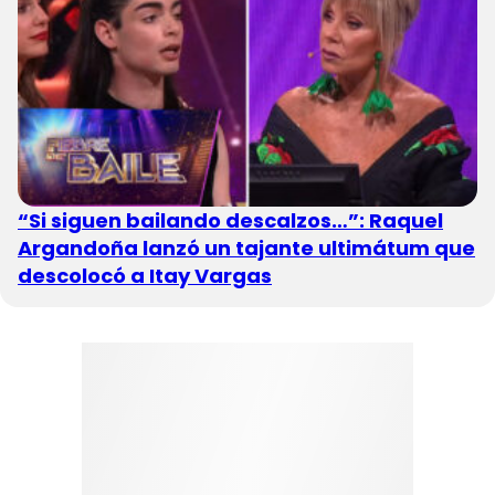
“Si siguen bailando descalzos…”: Raquel
Argandoña lanzó un tajante ultimátum que
descolocó a Itay Vargas