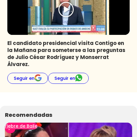
Programas
Club De La Comedia
Contigo en Directo
Plan Perfecto
El candidato presidencial visita Contigo en
El Tiempo
la Mañana para someterse a las preguntas
Sabingo
de Julio César Rodríguez y Monserrat
Todos Los Programas
Álvarez.
Seguir en
Seguir en
Recomendadas
Fiebre de Baile