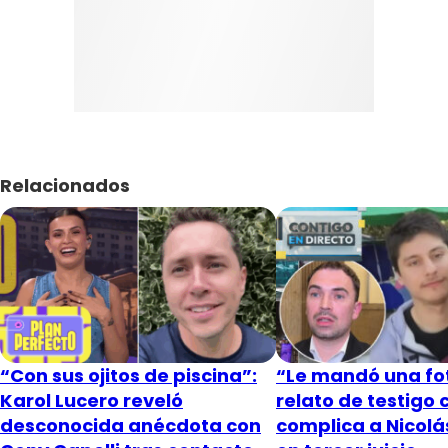
Relacionados
“Con sus ojitos de piscina”:
“Le mandó una fot
Karol Lucero reveló
relato de testigo 
desconocida anécdota con
complica a Nicol