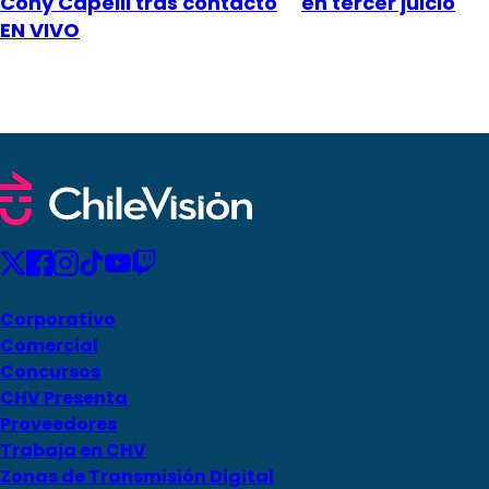
Cony Capelli tras contacto
en tercer juicio
EN VIVO
Corporativo
Comercial
Concursos
CHV Presenta
Proveedores
Trabaja en CHV
Zonas de Transmisión Digital