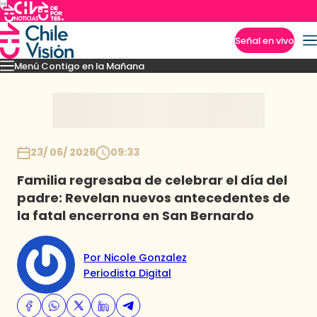
Señal en vivo
Menú Contigo en la Mañana
Imperdibles
Momentos
Reportajes
Denuncias
Policial
Política
Espectáculo
Inicio
23/ 06/ 2026
09:33
Familia regresaba de celebrar el día del
padre: Revelan nuevos antecedentes de
la fatal encerrona en San Bernardo
Por Nicole Gonzalez
Periodista Digital