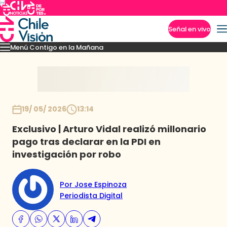
Señal en vivo
Menú Contigo en la Mañana
Imperdibles
Momentos
Reportajes
Denuncias
Policial
Política
Espectáculo
Inicio
19/ 05/ 2026
13:14
Exclusivo | Arturo Vidal realizó millonario
pago tras declarar en la PDI en
investigación por robo
Por Jose Espinoza
Periodista Digital