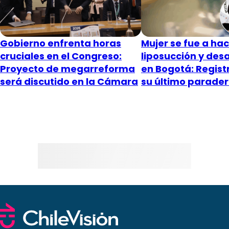
Gobierno enfrenta horas
Mujer se fue a ha
cruciales en el Congreso:
liposucción y des
Proyecto de megarreforma
en Bogotá: Regist
será discutido en la Cámara
su último parade