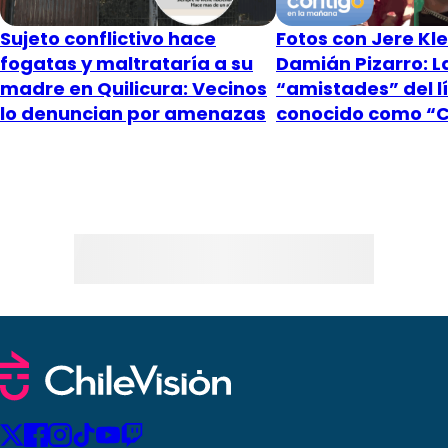
Sujeto conflictivo hace
Fotos con Jere Kle
fogatas y maltrataría a su
Damián Pizarro: L
madre en Quilicura: Vecinos
“amistades” del l
lo denuncian por amenazas
conocido como “C