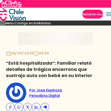
Señal en vivo
Menú Contigo en la Mañana
Imperdibles
Momentos
Reportajes
Denuncias
Policial
Política
Espectáculo
Inicio
26/ 05/ 2026
08:59
“Está hospitalizada”: Familiar relató
detalles de trágica encerrona que
sustrajo auto con bebé en su interior
Por Jose Espinoza
Periodista Digital