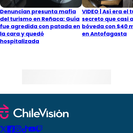
Denuncian presunta mafia
VIDEO | Así era el 
del turismo en Reñaca: Guía
secreto que casi 
fue agredida con patada en
bóveda con $40 mi
la cara y quedó
en Antofagasta
hospitalizada