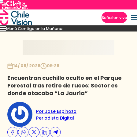
Señal en vivo
Menú Contigo en la Mañana
Imperdibles
Momentos
Reportajes
Denuncias
Policial
Política
Espectáculo
Inicio
14/ 05/ 2026
09:26
Encuentran cuchillo oculto en el Parque
Forestal tras retiro de rucos: Sector es
donde atacaba “La Jauría”
Por Jose Espinoza
Periodista Digital