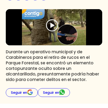
Programas
Club De La Comedia
Contigo en Directo
Plan Perfecto
El Tiempo
Sabingo
Todos Los Programas
Durante un operativo municipal y de
Carabineros para el retiro de rucos en el
Parque Forestal, se encontró un elemento
cortopunzante oculto sobre un
alcantarillado, presuntamente podría haber
sido para cometer delitos en el sector.
Seguir en
Seguir en