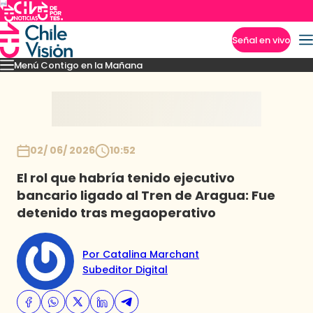
Señal en vivo
Menú Contigo en la Mañana
Imperdibles
Momentos
Reportajes
Denuncias
Policial
Política
Espectáculo
Inicio
02/ 06/ 2026
10:52
El rol que habría tenido ejecutivo
bancario ligado al Tren de Aragua: Fue
detenido tras megaoperativo
Por Catalina Marchant
Subeditor Digital