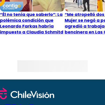
“Él no tenía que saberlo”: La
“Me atropelló dos
polémica condición que
Mujer se negó a p
Leonardo Farkas habría
agredió a trabaj
impuesto a Claudia Schmitd
bencinera en Las