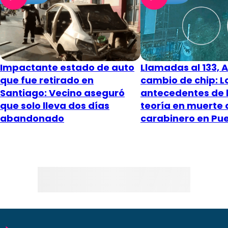
Impactante estado de auto
Llamadas al 133, 
que fue retirado en
cambio de chip: L
Santiago: Vecino aseguró
antecedentes de 
que solo lleva dos días
teoría en muerte 
abandonado
carabinero en Pu