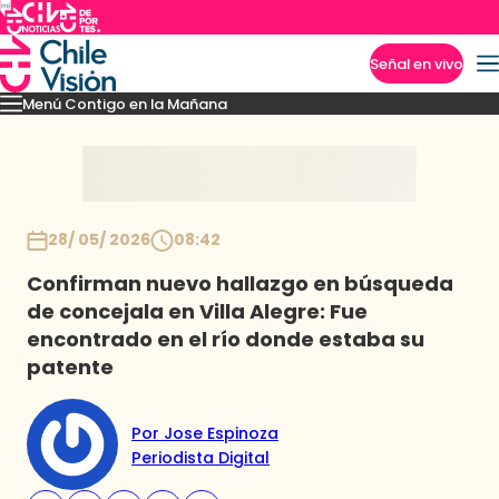
Señal en vivo
Menú Contigo en la Mañana
Imperdibles
Momentos
Reportajes
Denuncias
Policial
Política
Espectáculo
Inicio
28/ 05/ 2026
08:42
Confirman nuevo hallazgo en búsqueda
de concejala en Villa Alegre: Fue
encontrado en el río donde estaba su
patente
Por Jose Espinoza
Periodista Digital