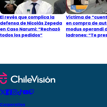
El revés que complica la
Víctima de “cuent
defensa de Nicolás Zepeda
en compra de aut
en Caso Narumi: “Rechazó
modus operandi 
todos los pedidos”
ladrones: “Te pr
Corporativo