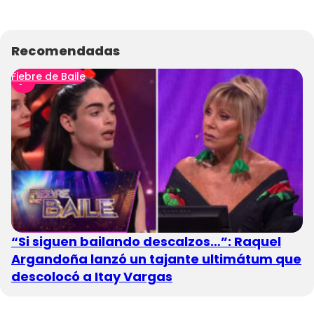
Recomendadas
Fiebre de Baile
“Si siguen bailando descalzos…”: Raquel
Argandoña lanzó un tajante ultimátum que
descolocó a Itay Vargas