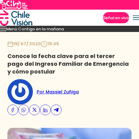
Señal en vivo
Menú Contigo en la mañana
Imperdibles
Momentos
Reportajes
Denuncias
Policial
Política
Espectáculo
Inicio
19/ 07/ 2020
19:46
Conoce la fecha clave para el tercer
pago del Ingreso Familiar de Emergencia
y cómo postular
Por Massiel Zuñiga