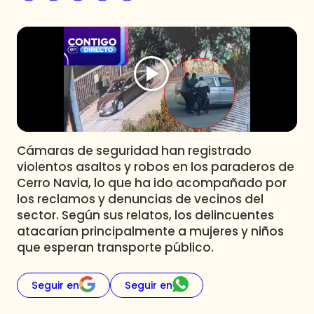
Programas
Club De La Comedia
Contigo en Directo
Plan Perfecto
El Tiempo
Sabingo
Todos Los Programas
Cámaras de seguridad han registrado
violentos asaltos y robos en los paraderos de
Cerro Navia, lo que ha ido acompañado por
los reclamos y denuncias de vecinos del
sector. Según sus relatos, los delincuentes
atacarían principalmente a mujeres y niños
que esperan transporte público.
Seguir en
Seguir en