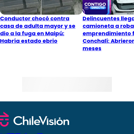
Conductor chocó contra
Delincuentes lleg
casa de adulta mayor y se
camioneta a roba
dio a la fuga en Maipú:
emprendimiento f
Habría estado ebrio
Conchalí: Abriero
meses