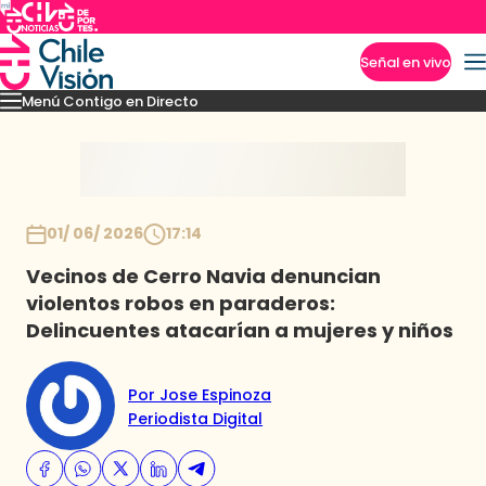
Señal en vivo
Menú Contigo en Directo
Imperdibles
Momentos
Novedades
Inicio
01/ 06/ 2026
17:14
Vecinos de Cerro Navia denuncian
violentos robos en paraderos:
Delincuentes atacarían a mujeres y niños
Por Jose Espinoza
Periodista Digital