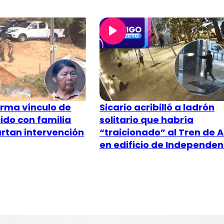
irma vínculo de
Sicario acribilló a ladrón
cido con familia
solitario que habría
artan intervención
“traicionado” al Tren de 
en edificio de Independen