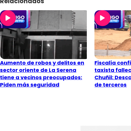
Relacionados
Aumento de robos y delitos en
Fiscalía conf
sector oriente de La Serena
taxista falle
tiene a vecinos preocupados:
Chuñil: Desc
Piden más seguridad
de terceros