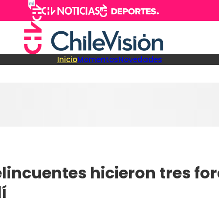
Inicio
Momentos
Novedades
elincuentes hicieron tres f
í