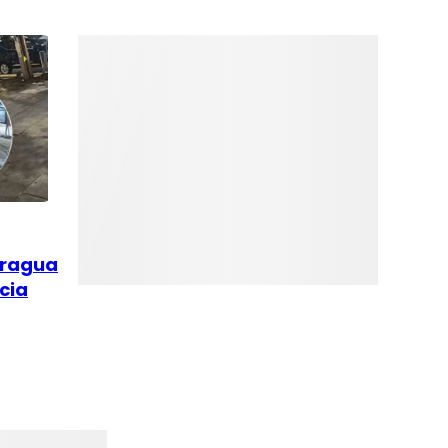
Aragua
cia