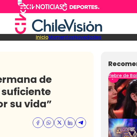
Inicio
Momentos
Novedades
Recome
Hermana de
Fiebre de Bai
 suficiente
r su vida”