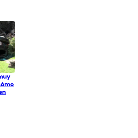
 muy
 cómo
en