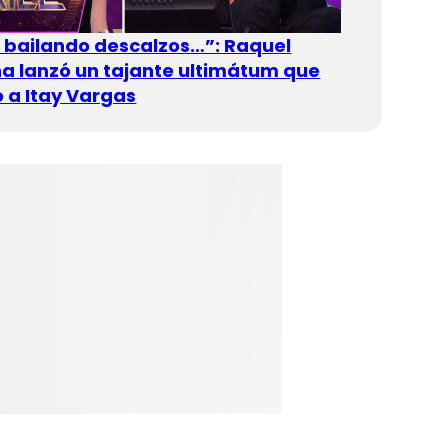
n bailando descalzos…”: Raquel
 lanzó un tajante ultimátum que
 a Itay Vargas