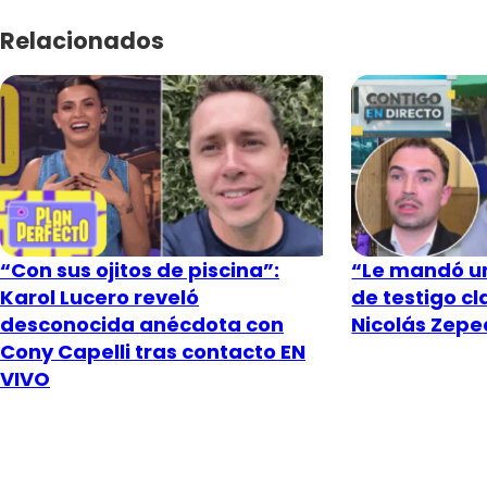
Relacionados
“Con sus ojitos de piscina”:
“Le mandó un
Karol Lucero reveló
de testigo c
desconocida anécdota con
Nicolás Zeped
Cony Capelli tras contacto EN
VIVO