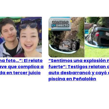
a foto…”: El relato
“Sentimos una explosión
lave que complica a
fuerte”: Testigos relatan
a en tercer juicio
auto desbarrancó y cayó 
piscina en Peñalolén