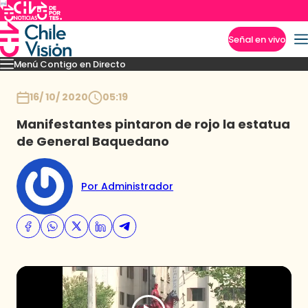
Señal en vivo
Menú Contigo en Directo
Imperdibles
Momentos
Novedades
Inicio
16/ 10/ 2020
05:19
Manifestantes pintaron de rojo la estatua
de General Baquedano
Por Administrador