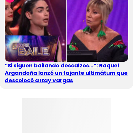
“Si siguen bailando descalzos…”: Raquel
Argandoña lanzó un tajante ultimátum que
descolocó a Itay Vargas