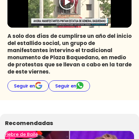
Programas
Club De La Comedia
Contigo en Directo
Plan Perfecto
A solo dos días de cumplirse un año del inicio
del estallido social, un grupo de
El Tiempo
manifestantes intervino el tradicional
Sabingo
monumento de Plaza Baquedano, en medio
Todos Los Programas
de protestas que se llevan a cabo en la tarde
de este viernes.
Seguir en
Seguir en
Recomendadas
Fiebre de Baile