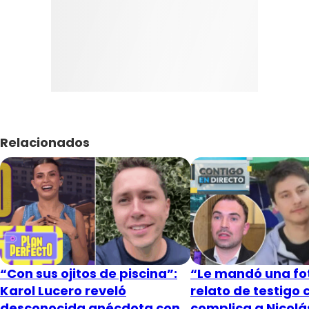
Relacionados
“Con sus ojitos de piscina”:
“Le mandó una fot
Karol Lucero reveló
relato de testigo 
desconocida anécdota con
complica a Nicol