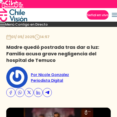
Señal en vivo
Menú Contigo en Directo
Imperdibles
Momentos
Novedades
Inicio
01/ 05/ 2025
14:57
Madre quedó postrada tras dar a luz:
Familia acusa grave negligencia del
hospital de Temuco
Por Nicole Gonzalez
Periodista Digital