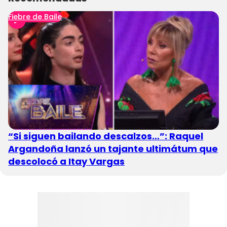
Fiebre de Baile
“Si siguen bailando descalzos…”: Raquel
Argandoña lanzó un tajante ultimátum que
descolocó a Itay Vargas