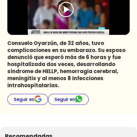
Programas
Club De La Comedia
Contigo en Directo
Plan Perfecto
Consuelo Oyarzún, de 32 años, tuvo
El Tiempo
complicaciones en su embarazo. Su esposo
Sabingo
denunció que esperó más de 6 horas y fue
Todos Los Programas
hospitalizada dos veces, desarrollando
síndrome de HELLP, hemorragia cerebral,
meningitis y al menos 8 infecciones
intrahospitalarias.
Seguir en
Seguir en
Recomendadas