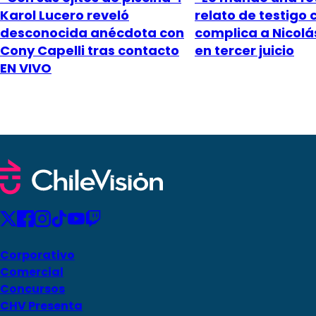
Karol Lucero reveló
relato de testigo 
desconocida anécdota con
complica a Nicol
Cony Capelli tras contacto
en tercer juicio
EN VIVO
Corporativo
Comercial
Concursos
CHV Presenta