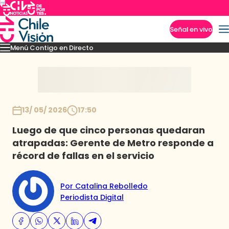
Señal en vivo
Menú Contigo en Directo
Imperdibles
Momentos
Novedades
Inicio
13/ 05/ 2026
17:50
Luego de que cinco personas quedaran
atrapadas: Gerente de Metro responde a
récord de fallas en el servicio
Por Catalina Rebolledo
Periodista Digital