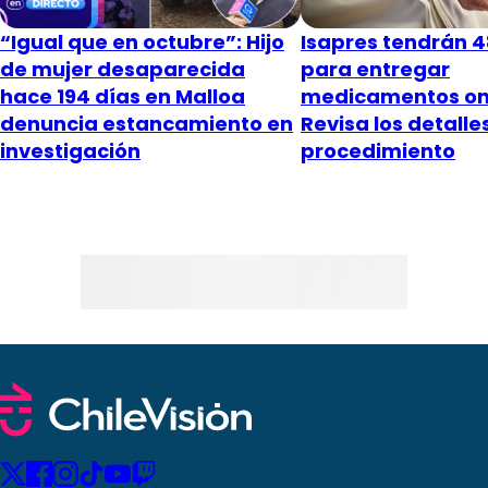
“Igual que en octubre”: Hijo
Isapres tendrán 4
de mujer desaparecida
para entregar
hace 194 días en Malloa
medicamentos on
denuncia estancamiento en
Revisa los detalle
investigación
procedimiento