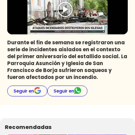
Programas
Club De La Comedia
Contigo en Directo
Plan Perfecto
Durante el fin de semana se registraron una
El Tiempo
serie de incidentes aislados en el contexto
Sabingo
del primer aniversario del estallido social. La
Todos Los Programas
Parroquia Asunción y Iglesia de San
Francisco de Borja sufrieron saqueos y
fueron afectados por un incendio.
Seguir en
Seguir en
Recomendadas