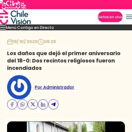
Señal en vivo
Menú Contigo en Directo
Imperdibles
Momentos
Novedades
Inicio
19/ 10/ 2020
05:25
Los daños que dejó el primer aniversario
del 18-0: Dos recintos religiosos fueron
incendiados
Por Administrador