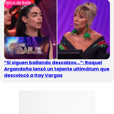
Fiebre de Baile
“Si siguen bailando descalzos…”: Raquel
Argandoña lanzó un tajante ultimátum que
descolocó a Itay Vargas