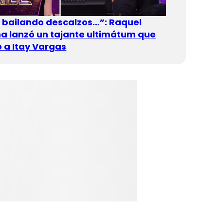
n bailando descalzos…”: Raquel
 lanzó un tajante ultimátum que
 a Itay Vargas