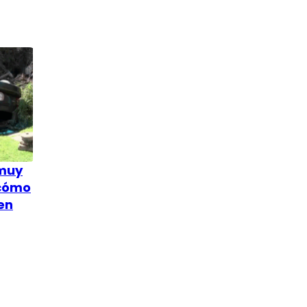
 muy
 cómo
en