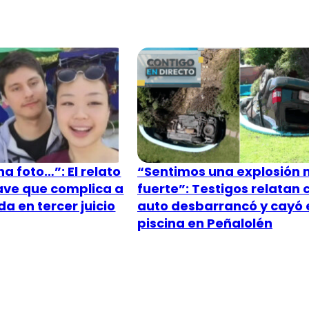
a foto…”: El relato
“Sentimos una explosión
lave que complica a
fuerte”: Testigos relatan
a en tercer juicio
auto desbarrancó y cayó 
piscina en Peñalolén