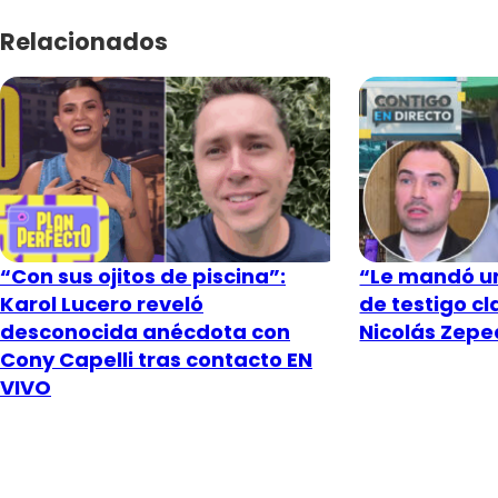
Relacionados
“Con sus ojitos de piscina”:
“Le mandó un
Karol Lucero reveló
de testigo c
desconocida anécdota con
Nicolás Zeped
Cony Capelli tras contacto EN
VIVO