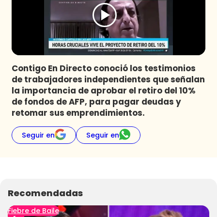
Programas
Club De La Comedia
Contigo en Directo
Plan Perfecto
Contigo En Directo conoció los testimonios
El Tiempo
de trabajadores independientes que señalan
Sabingo
la importancia de aprobar el retiro del 10%
Todos Los Programas
de fondos de AFP, para pagar deudas y
retomar sus emprendimientos.
Seguir en
Seguir en
Recomendadas
Fiebre de Baile