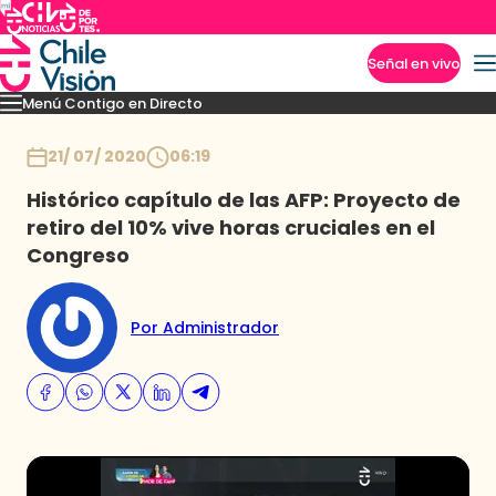
Señal en vivo
Menú Contigo en Directo
Imperdibles
Momentos
Novedades
Inicio
21/ 07/ 2020
06:19
Histórico capítulo de las AFP: Proyecto de
retiro del 10% vive horas cruciales en el
Congreso
Por Administrador