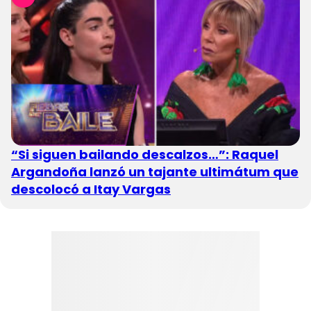
“Si siguen bailando descalzos…”: Raquel
Argandoña lanzó un tajante ultimátum que
descolocó a Itay Vargas