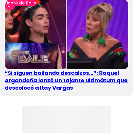
Fiebre de Baile
“Si siguen bailando descalzos…”: Raquel
Argandoña lanzó un tajante ultimátum que
descolocó a Itay Vargas