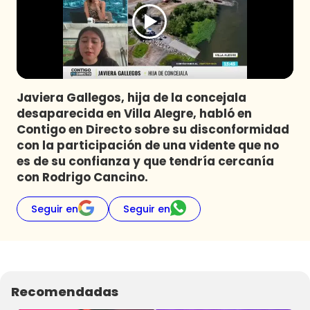
Programas
Club De La Comedia
Contigo en Directo
Plan Perfecto
Javiera Gallegos, hija de la concejala
El Tiempo
desaparecida en Villa Alegre, habló en
Sabingo
Contigo en Directo sobre su disconformidad
Todos Los Programas
con la participación de una vidente que no
es de su confianza y que tendría cercanía
con Rodrigo Cancino.
Seguir en
Seguir en
Recomendadas