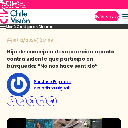
Señal en vivo
Menú Contigo en Directo
Imperdibles
Momentos
Novedades
Inicio
10/ 12/ 2025
17:09
Hija de concejala desaparecida apuntó
contra vidente que participó en
búsqueda: “No nos hace sentido”
Por Jose Espinoza
Periodista Digital