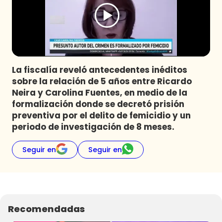
Programas
Club De La Comedia
Contigo en Directo
Plan Perfecto
La fiscalía reveló antecedentes inéditos
El Tiempo
sobre la relación de 5 años entre Ricardo
Sabingo
Neira y Carolina Fuentes, en medio de la
Todos Los Programas
formalización donde se decretó prisión
preventiva por el delito de femicidio y un
periodo de investigación de 8 meses.
Seguir en
Seguir en
Recomendadas