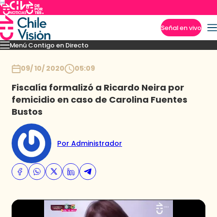
Señal en vivo
Menú Contigo en Directo
Imperdibles
Momentos
Novedades
Inicio
09/ 10/ 2020
05:09
Fiscalía formalizó a Ricardo Neira por
femicidio en caso de Carolina Fuentes
Bustos
Por Administrador