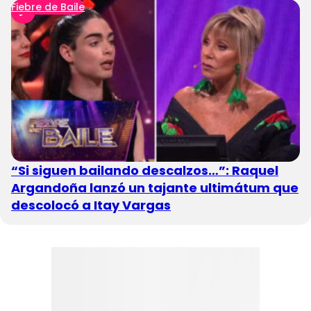
Fiebre de Baile
“Si siguen bailando descalzos…”: Raquel
Argandoña lanzó un tajante ultimátum que
descolocó a Itay Vargas