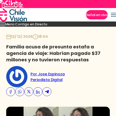
Señal en vivo
Menú Contigo en Directo
Imperdibles
Momentos
Novedades
Inicio
12/ 12/ 2025
18:04
Familia acusa de presunta estafa a
agencia de viaje: Habrían pagado $37
millones y no tuvieron respuestas
Por Jose Espinoza
Periodista Digital