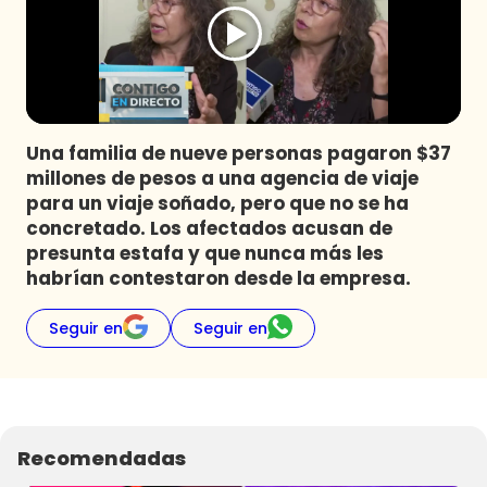
Programas
Club De La Comedia
Contigo en Directo
Plan Perfecto
Una familia de nueve personas pagaron $37
El Tiempo
millones de pesos a una agencia de viaje
Sabingo
para un viaje soñado, pero que no se ha
Todos Los Programas
concretado. Los afectados acusan de
presunta estafa y que nunca más les
habrían contestaron desde la empresa.
Seguir en
Seguir en
Recomendadas