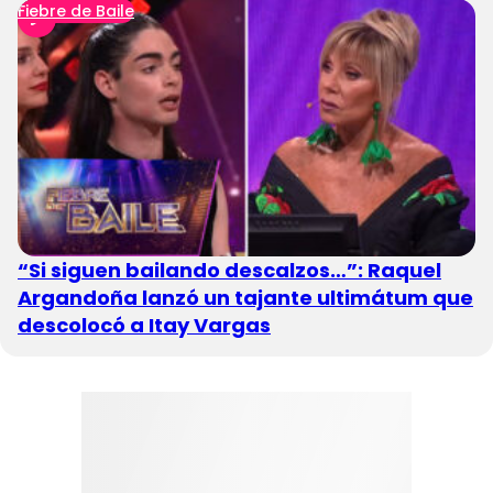
Fiebre de Baile
“Si siguen bailando descalzos…”: Raquel
Argandoña lanzó un tajante ultimátum que
descolocó a Itay Vargas