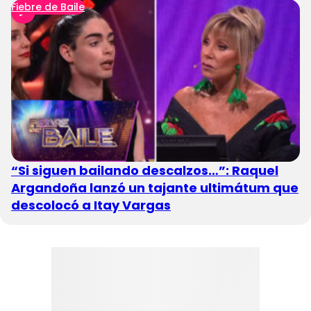
Fiebre de Baile
“Si siguen bailando descalzos…”: Raquel
Argandoña lanzó un tajante ultimátum que
descolocó a Itay Vargas