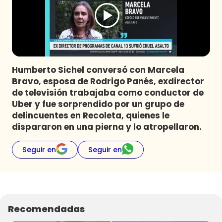
Programas
Club De La Comedia
Contigo en Directo
Plan Perfecto
Humberto Sichel conversó con Marcela
El Tiempo
Bravo, esposa de Rodrigo Panés, exdirector
Sabingo
de televisión trabajaba como conductor de
Todos Los Programas
Uber y fue sorprendido por un grupo de
delincuentes en Recoleta, quienes le
dispararon en una pierna y lo atropellaron.
Seguir en
Seguir en
Recomendadas