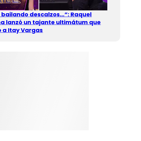
n bailando descalzos…”: Raquel
 lanzó un tajante ultimátum que
 a Itay Vargas