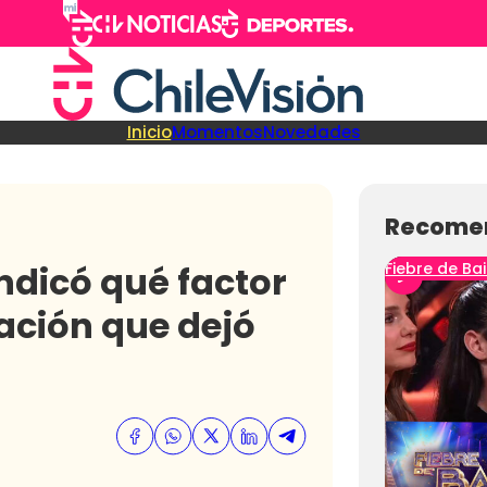
Inicio
Momentos
Novedades
Recome
indicó qué factor
Fiebre de Bai
ación que dejó