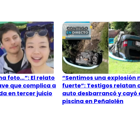
a foto…”: El relato
“Sentimos una explosión
lave que complica a
fuerte”: Testigos relatan
a en tercer juicio
auto desbarrancó y cayó 
piscina en Peñalolén