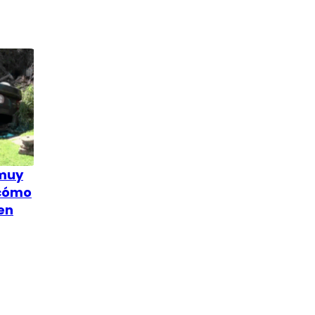
 muy
 cómo
en