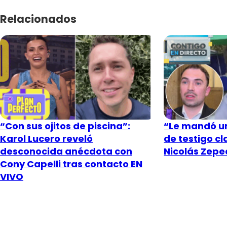
Relacionados
“Con sus ojitos de piscina”:
“Le mandó un
Karol Lucero reveló
de testigo c
desconocida anécdota con
Nicolás Zeped
Cony Capelli tras contacto EN
VIVO