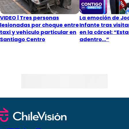
VIDEO | Tres personas
La emoción de Jo
lesionadas por choque entre
Infante tras visitar
taxi y vehículo particular en
en la cárcel: “Est
Santiago Centro
adentro…”