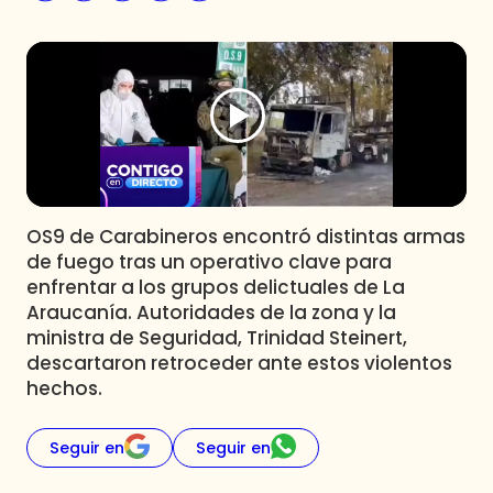
Programas
Club De La Comedia
Contigo en Directo
Plan Perfecto
El Tiempo
Sabingo
Todos Los Programas
OS9 de Carabineros encontró distintas armas
de fuego tras un operativo clave para
enfrentar a los grupos delictuales de La
Araucanía. Autoridades de la zona y la
ministra de Seguridad, Trinidad Steinert,
descartaron retroceder ante estos violentos
hechos.
Seguir en
Seguir en