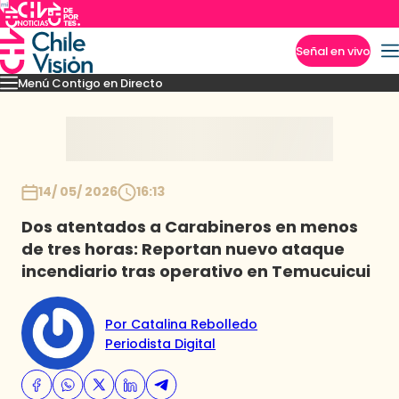
Señal en vivo
Menú Contigo en Directo
Imperdibles
Momentos
Novedades
Inicio
14/ 05/ 2026
16:13
Dos atentados a Carabineros en menos
de tres horas: Reportan nuevo ataque
incendiario tras operativo en Temucuicui
Por Catalina Rebolledo
Periodista Digital