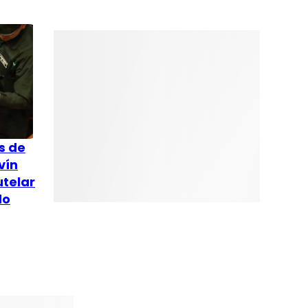
s de
vín
telar
do