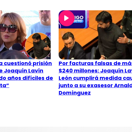
a cuestionó prisión
Por facturas falsas de má
e Joaquín Lavín
$240 millones: Joaquín La
do años difíciles de
León cumplirá medida cau
sta”
junto a su exasesor Arnal
Domínguez