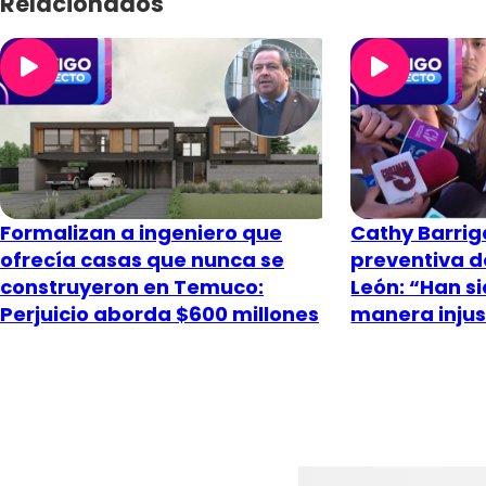
Relacionados
Formalizan a ingeniero que
Cathy Barrig
ofrecía casas que nunca se
preventiva d
construyeron en Temuco:
León: “Han si
Perjuicio aborda $600 millones
manera inju