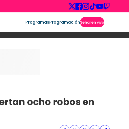
Programas
Programación
Señal en vivo
lertan ocho robos en