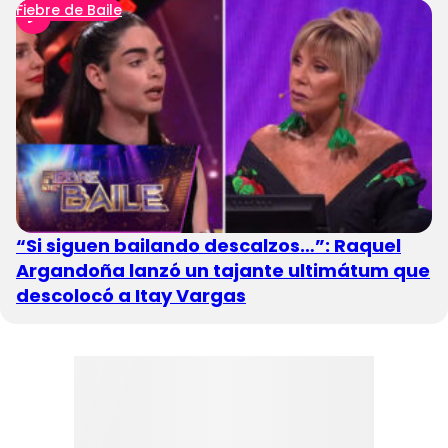
Fiebre de Baile
“Si siguen bailando descalzos…”: Raquel
Argandoña lanzó un tajante ultimátum que
descolocó a Itay Vargas