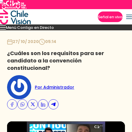
Señal en vivo
Menú Contigo en Directo
Imperdibles
Momentos
Novedades
Inicio
27/ 10/ 2020
05:14
¿Cuáles son los requisitos para ser
candidato a la convención
constitucional?
Por Administrador