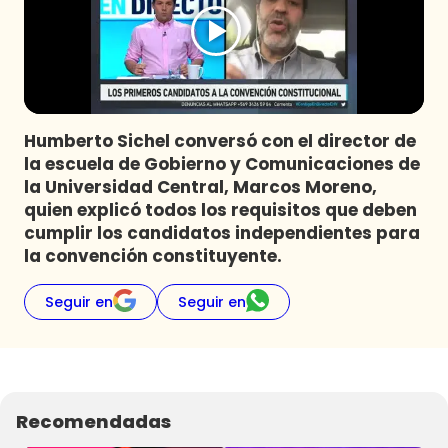
Programas
Club De La Comedia
Contigo en Directo
Plan Perfecto
Humberto Sichel conversó con el director de
El Tiempo
la escuela de Gobierno y Comunicaciones de
Sabingo
la Universidad Central, Marcos Moreno,
Todos Los Programas
quien explicó todos los requisitos que deben
cumplir los candidatos independientes para
la convención constituyente.
Seguir en
Seguir en
Recomendadas