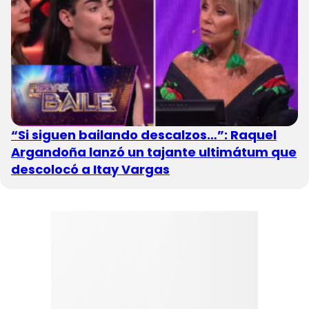
“Si siguen bailando descalzos…”: Raquel
Argandoña lanzó un tajante ultimátum que
descolocó a Itay Vargas