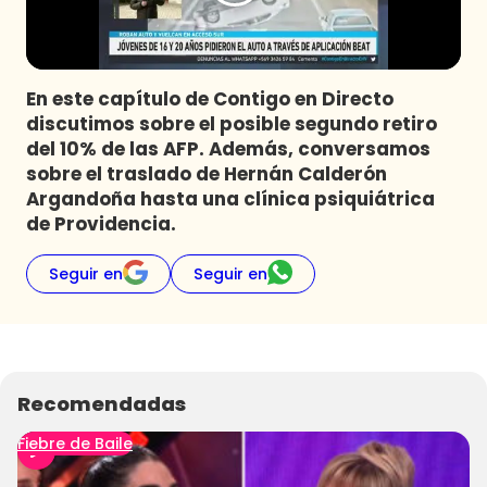
Programas
Club De La Comedia
Contigo en Directo
En este capítulo de Contigo en Directo
Plan Perfecto
discutimos sobre el posible segundo retiro
del 10% de las AFP. Además, conversamos
El Tiempo
sobre el traslado de Hernán Calderón
Sabingo
Argandoña hasta una clínica psiquiátrica
Todos Los Programas
de Providencia.
Seguir en
Seguir en
Recomendadas
Fiebre de Baile