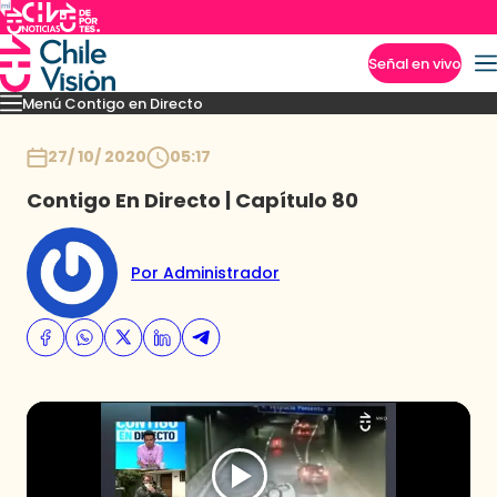
Señal en vivo
Menú Contigo en Directo
Imperdibles
Momentos
Novedades
Inicio
27/ 10/ 2020
05:17
Contigo En Directo | Capítulo 80
Por Administrador