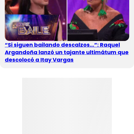
“Si siguen bailando descalzos…”: Raquel
Argandoña lanzó un tajante ultimátum que
descolocó a Itay Vargas