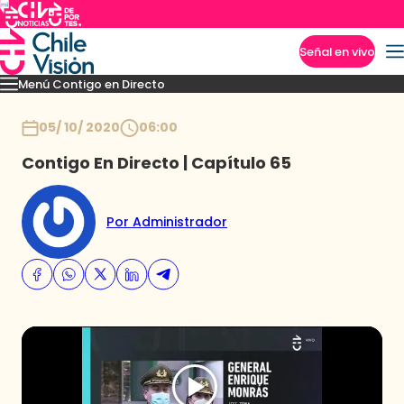
Señal en vivo
Menú Contigo en Directo
Imperdibles
Momentos
Novedades
Inicio
05/ 10/ 2020
06:00
Contigo En Directo | Capítulo 65
Por Administrador