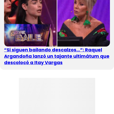
“Si siguen bailando descalzos…”: Raquel
Argandoña lanzó un tajante ultimátum que
descolocó a Itay Vargas