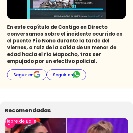
Programas
Club De La Comedia
Contigo en Directo
En este capítulo de Contigo en Directo
Plan Perfecto
conversamos sobre el incidente ocurrido en
el puente Pío Nono durante la tarde del
El Tiempo
viernes, a raíz de la caída de un menor de
Sabingo
edad hacia el río Mapocho, tras ser
Todos Los Programas
empujado por un efectivo policial.
Seguir en
Seguir en
Recomendadas
Fiebre de Baile