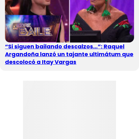
“Si siguen bailando descalzos…”: Raquel
Argandoña lanzó un tajante ultimátum que
descolocó a Itay Vargas