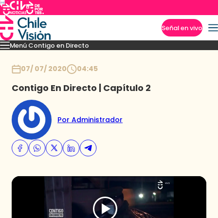
Señal en vivo
Menú Contigo en Directo
Imperdibles
Momentos
Novedades
Inicio
07/ 07/ 2020
04:45
Contigo En Directo | Capítulo 2
Por Administrador