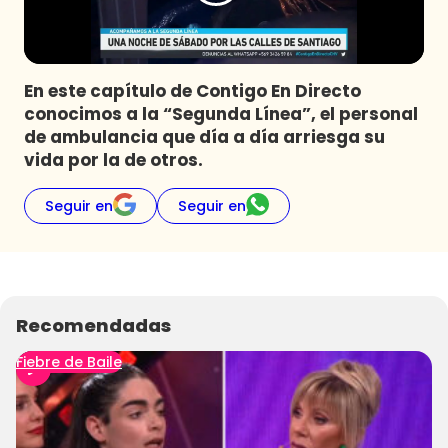
Programas
Club De La Comedia
Contigo en Directo
En este capítulo de Contigo En Directo
Plan Perfecto
conocimos a la “Segunda Línea”, el personal
de ambulancia que día a día arriesga su
El Tiempo
vida por la de otros.
Sabingo
Todos Los Programas
Seguir en
Seguir en
Recomendadas
Fiebre de Baile