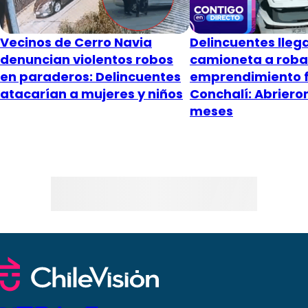
Vecinos de Cerro Navia
Delincuentes lleg
denuncian violentos robos
camioneta a roba
en paraderos: Delincuentes
emprendimiento f
atacarían a mujeres y niños
Conchalí: Abriero
meses