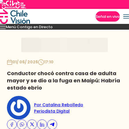
Señal en vivo
Menú Contigo en Directo
Imperdibles
Momentos
Novedades
Inicio
01/ 06/ 2026
17:10
Conductor chocó contra casa de adulta
mayor y se dio a la fuga en Maipú: Habría
estado ebrio
Por Catalina Rebolledo
Periodista Digital