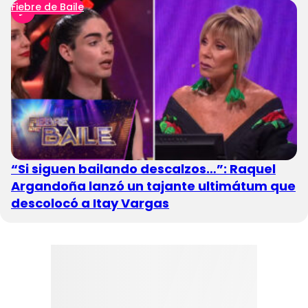
Fiebre de Baile
“Si siguen bailando descalzos…”: Raquel
Argandoña lanzó un tajante ultimátum que
descolocó a Itay Vargas