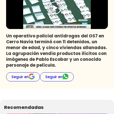
Programas
Club De La Comedia
Contigo en Directo
Plan Perfecto
Un operativo policial antidrogas del OS7 en
El Tiempo
Cerro Navia terminó con 11 detenidos, un
Sabingo
menor de edad, y cinco viviendas allanadas.
Todos Los Programas
La agrupación vendía productos ilícitos con
imágenes de Pablo Escobar y un conocido
personaje de película.
Seguir en
Seguir en
Recomendadas