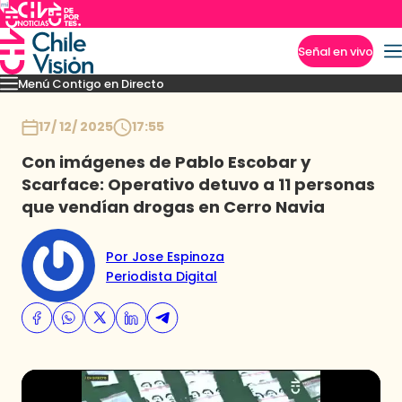
Señal en vivo
Menú Contigo en Directo
Imperdibles
Momentos
Novedades
Inicio
17/ 12/ 2025
17:55
Con imágenes de Pablo Escobar y
Scarface: Operativo detuvo a 11 personas
que vendían drogas en Cerro Navia
Por Jose Espinoza
Periodista Digital