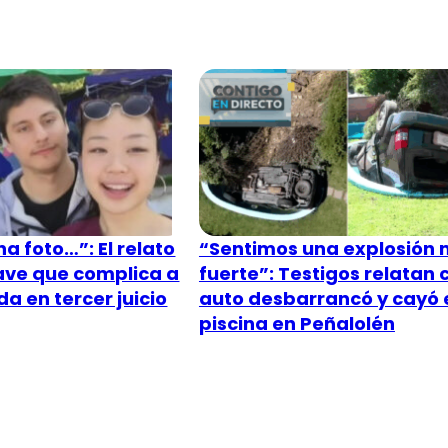
a foto…”: El relato
“Sentimos una explosión
lave que complica a
fuerte”: Testigos relatan
a en tercer juicio
auto desbarrancó y cayó 
piscina en Peñalolén