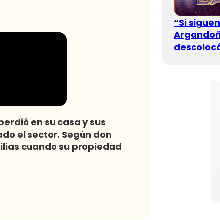
“Si sigue
Argandoña
descolocó
perdió en su casa y sus
ado el sector. Según don
ilias cuando su propiedad