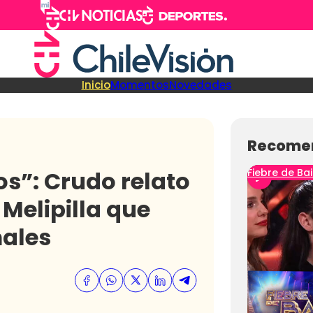
Inicio
Momentos
Novedades
Recome
s”: Crudo relato
Fiebre de Bai
 Melipilla que
males