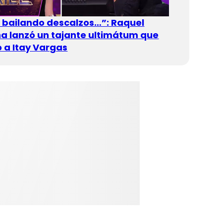
n bailando descalzos…”: Raquel
 lanzó un tajante ultimátum que
 a Itay Vargas