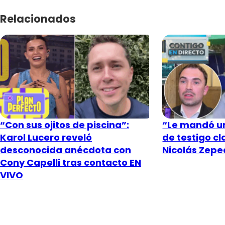
Relacionados
“Con sus ojitos de piscina”:
“Le mandó un
Karol Lucero reveló
de testigo c
desconocida anécdota con
Nicolás Zeped
Cony Capelli tras contacto EN
VIVO