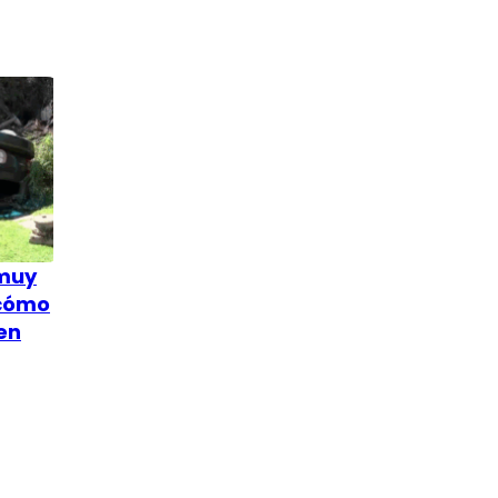
 muy
 cómo
en