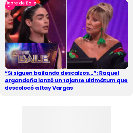
Fiebre de Baile
“Si siguen bailando descalzos…”: Raquel
Argandoña lanzó un tajante ultimátum que
descolocó a Itay Vargas