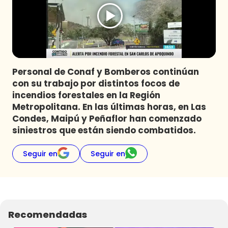
Programas
Club De La Comedia
Contigo en Directo
Plan Perfecto
Personal de Conaf y Bomberos continúan
El Tiempo
con su trabajo por distintos focos de
Sabingo
incendios forestales en la Región
Todos Los Programas
Metropolitana. En las últimas horas, en Las
Condes, Maipú y Peñaflor han comenzado
siniestros que están siendo combatidos.
Seguir en
Seguir en
Recomendadas