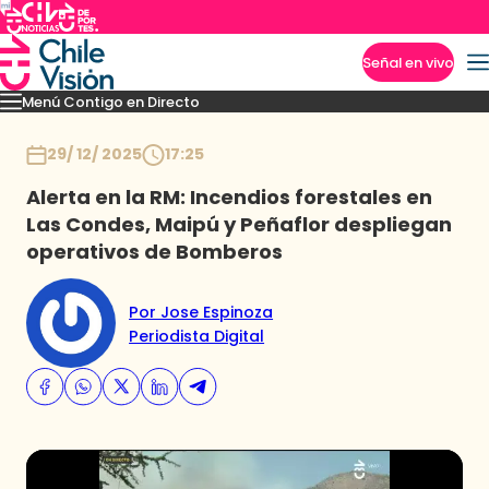
Señal en vivo
Menú Contigo en Directo
Imperdibles
Momentos
Novedades
Inicio
29/ 12/ 2025
17:25
Alerta en la RM: Incendios forestales en
Las Condes, Maipú y Peñaflor despliegan
operativos de Bomberos
Por Jose Espinoza
Periodista Digital