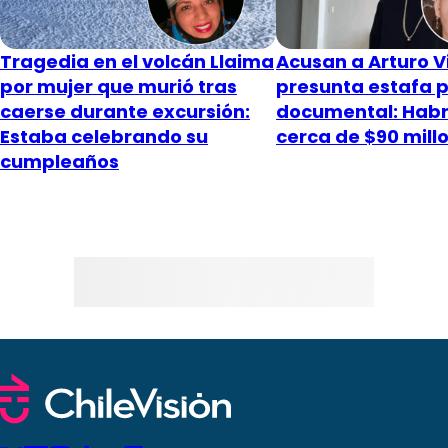
Tragedia en el volcán Llaima
Acusan a Arturo V
por mujer que murió tras
presunta estafa po
caerse durante excursión:
documental: Habr
Estaba celebrando su
cerca de $90 mill
cumpleaños