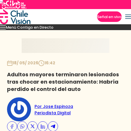
Señal en vivo
Menú Contigo en Directo
Imperdibles
Momentos
Novedades
Inicio
18/ 05/ 2026
16:42
Adultos mayores terminaron lesionados
tras chocar en estacionamiento: Habría
perdido el control del auto
Por Jose Espinoza
Periodista Digital