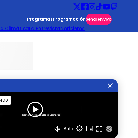
Programas
Programación
Señal en vivo
ta Climática
La Entrevista
Noticieros