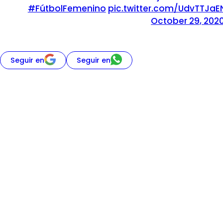
#FútbolFemenino
pic.twitter.com/UdvTTJaE
October 29, 202
Seguir en
Seguir en