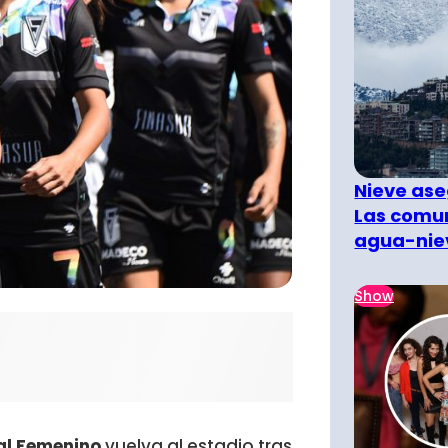
Nieve ase
Las comun
agua-nie
Show
l Femenino
vuelva al estadio tras