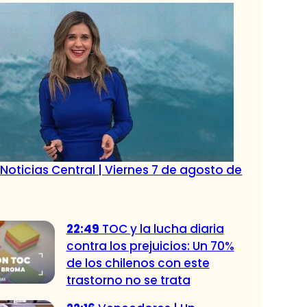
Noticias Central | Viernes 7 de agosto de
22:49
TOC y la lucha diaria
contra los prejuicios: Un 70%
de los chilenos con este
trastorno no se trata