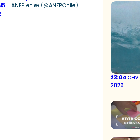
N5
— ANFP en 🏡 (@ANFPChile)
0
23:04
CHV 
2026