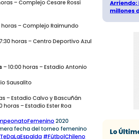
 horas – Complejo Cesare Rossi
Arriendo:
millones 
0 horas – Complejo Raimundo
7:30 horas – Centro Deportivo Azul
s
– 10:00 horas – Estadio Antonio
io Sausalito
as – Estadio Calvo y Bascuñán
00 horas – Estadio Ester Roa
peonatoFemenino
2020
rimera fecha del torneo femenino
Lo Últim
oTeDaLaEspalda
#FútbolChileno