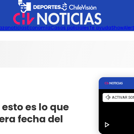
azanoticias
Economía
Casos policiales
Te ayuda
Show
Aler
 esto es lo que
era fecha del