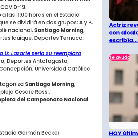
 COVID-19.
o
a las 11:00 horas en el Estadio
ue se dividirá en dos grupos: A y B.
Actriz rev
ié nacional,
Santiago Morning
,
con alcal
ortes Iquique, Deportes Temuco,
escribía...
 U: Lasarte sería su reemplazo
Te ayuda
lo, Deportes Antofagasta,
 Concepción, Universidad Católica
otagoniza
Santiago Morning
,
lejo Cesare Rossi.
mpleta del Campeonato Nacional
 Estadio Germán Becker
HOY últim