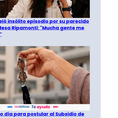
eló insólito episodio por su parecido
desa Ripamonti: "Mucha gente me
"
o día para postular al Subsidio de