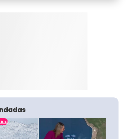
ndadas
tica