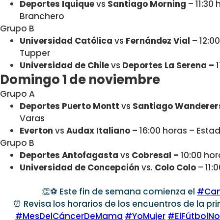
Deportes Iquique
vs
Santiago Morning
– 11:30
Branchero
Grupo B
Universidad Católica
vs
Fernández Vial
– 12:0
Tupper
Universidad de Chile
vs
Deportes La Serena –
1
Domingo 1 de noviembre
Grupo A
Deportes Puerto Montt
vs
Santiago Wanderer
Varas
Everton
vs
Audax Italiano –
16:00 horas – Estad
Grupo B
Deportes Antofagasta
vs
Cobresal –
10:00 hor
Universidad de Concepción
vs.
Colo Colo
– 11:
👏⚽️ Este fin de semana comienza el
#Cam
⏰ Revisa los horarios de los encuentros de la p
#MesDelCáncerDeMama
#YoMujer
#ElFútbolN