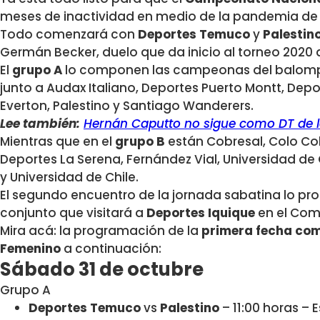
meses de inactividad en medio de la pandemia de
Todo comenzará con
Deportes Temuco
y
Palestin
Germán Becker, duelo que da inicio al torneo 2020 q
El
grupo A
lo componen las campeonas del balomp
junto a Audax Italiano, Deportes Puerto Montt, Dep
Everton, Palestino y Santiago Wanderers.
Lee también:
Hernán Caputto no sigue como DT de la
Mientras que en el
grupo B
están Cobresal, Colo Co
Deportes La Serena, Fernández Vial, Universidad de
y Universidad de Chile.
El segundo encuentro de la jornada sabatina lo pr
conjunto que visitará a
Deportes Iquique
en el Comp
Mira acá: la programación de la
primera fecha co
Femenino
a continuación:
Sábado 31 de octubre
Grupo A
Deportes Temuco
vs
Palestino
– 11:00 horas –