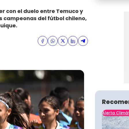
r con el duelo entre Temuco y
es campeonas del fútbol chileno,
quique.
Recome
Alerta Climá