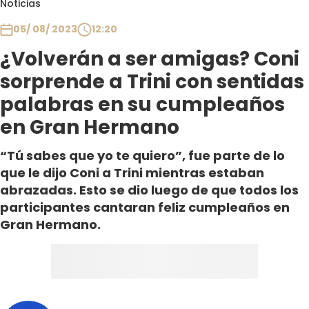
Noticias
Club De La Comedia
Contigo en Directo
05/ 08/ 2023
12:20
Plan Perfecto
¿Volverán a ser amigas? Coni
El Tiempo
sorprende a Trini con sentidas
Sabingo
palabras en su cumpleaños
Todos Los Programas
en Gran Hermano
“Tú sabes que yo te quiero”, fue parte de lo
que le dijo Coni a Trini mientras estaban
abrazadas. Esto se dio luego de que todos los
participantes cantaran feliz cumpleaños en
Gran Hermano.