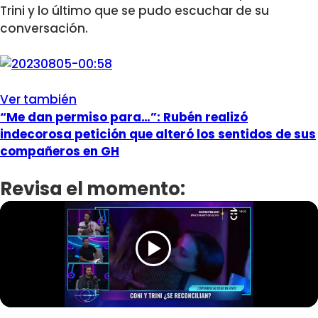
Trini y lo último que se pudo escuchar de su
conversación.
Ver también
“Me dan permiso para…”: Rubén realizó
indecorosa petición que alteró los sentidos de sus
compañeros en GH
Revisa el momento: