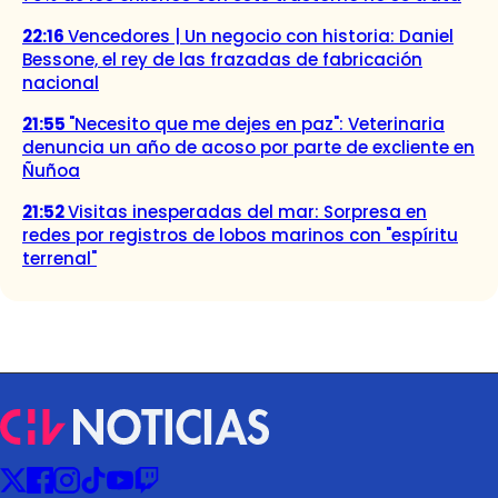
22:16
Vencedores | Un negocio con historia: Daniel
Bessone, el rey de las frazadas de fabricación
nacional
21:55
"Necesito que me dejes en paz": Veterinaria
denuncia un año de acoso por parte de excliente en
Ñuñoa
21:52
Visitas inesperadas del mar: Sorpresa en
redes por registros de lobos marinos con "espíritu
terrenal"