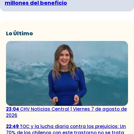
millones del beneficio
Lo Último
23:04
CHV Noticias Central | Viernes 7 de agosto de
2026
22:49
TOC y la lucha diaria contra los prejuicios: Un
70% de los chilenos con este trastorno no se trata