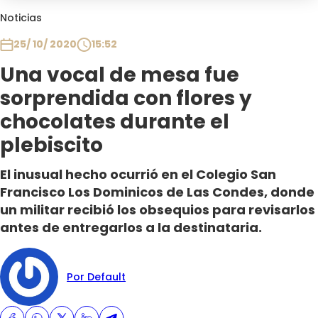
Club De La Comedia
Noticias
Contigo en Directo
25/ 10/ 2020
15:52
Plan Perfecto
Una vocal de mesa fue
El Tiempo
sorprendida con flores y
Sabingo
Todos Los Programas
chocolates durante el
plebiscito
El inusual hecho ocurrió en el Colegio San
Francisco Los Dominicos de Las Condes, donde
un militar recibió los obsequios para revisarlos
antes de entregarlos a la destinataria.
Por Default