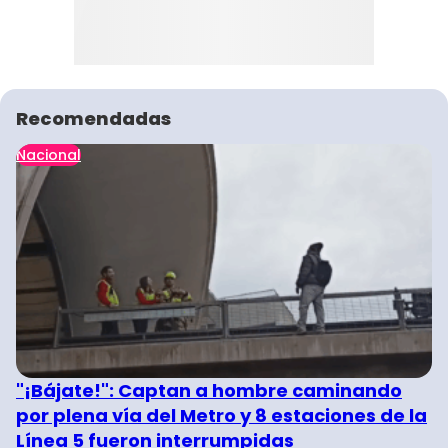
Recomendadas
Nacional
"¡Bájate!": Captan a hombre caminando
por plena vía del Metro y 8 estaciones de la
Línea 5 fueron interrumpidas