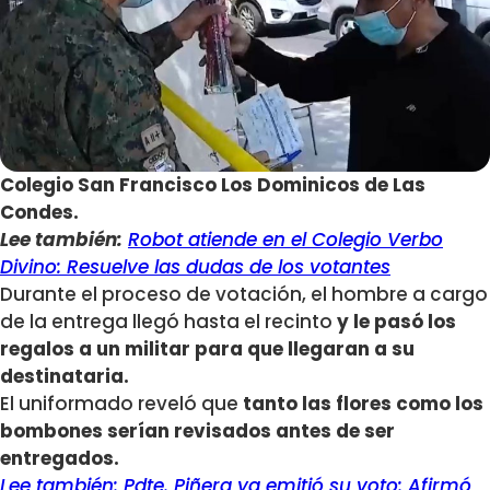
Colegio San Francisco Los Dominicos de Las
Condes.
Lee también:
Robot atiende en el Colegio Verbo
Divino: Resuelve las dudas de los votantes
Durante el proceso de votación, el hombre a cargo
de la entrega llegó hasta el recinto
y le pasó los
regalos a un militar para que llegaran a su
destinataria.
El uniformado reveló que
tanto las flores como los
bombones serían revisados antes de ser
entregados.
Lee también: Pdte. Piñera ya emitió su voto: Afirmó