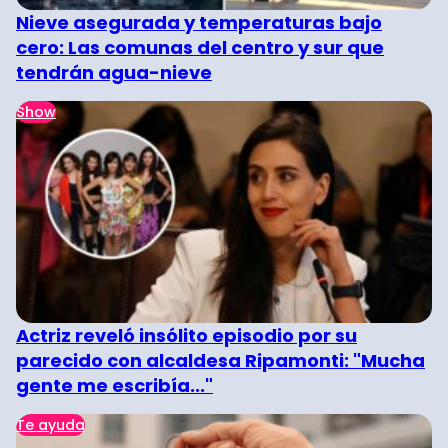
Nieve asegurada y temperaturas bajo
cero: Las comunas del centro y sur que
tendrán agua-nieve
Show
Actriz reveló insólito episodio por su
parecido con alcaldesa Ripamonti: "Mucha
gente me escribía..."
Te ayuda