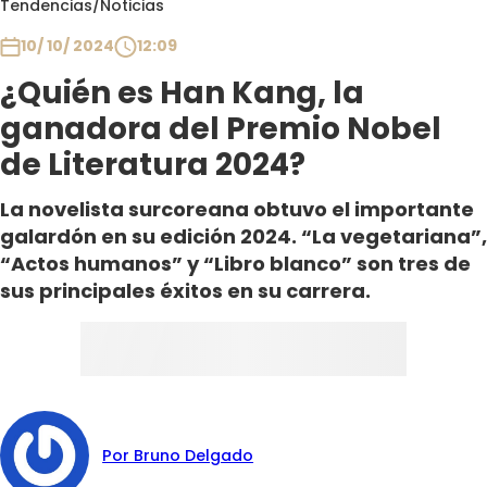
Tendencias
/
Noticias
Club De La Comedia
Contigo en Directo
10/ 10/ 2024
12:09
Plan Perfecto
¿Quién es Han Kang, la
El Tiempo
ganadora del Premio Nobel
Sabingo
de Literatura 2024?
Todos Los Programas
La novelista surcoreana obtuvo el importante
galardón en su edición 2024. “La vegetariana”,
“Actos humanos” y “Libro blanco” son tres de
sus principales éxitos en su carrera.
Por Bruno Delgado