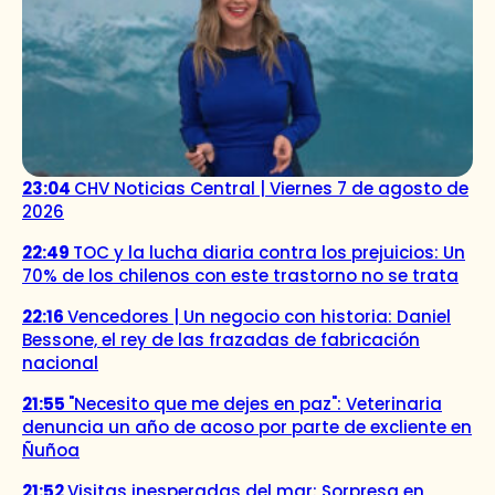
23:04
CHV Noticias Central | Viernes 7 de agosto de
2026
22:49
TOC y la lucha diaria contra los prejuicios: Un
70% de los chilenos con este trastorno no se trata
22:16
Vencedores | Un negocio con historia: Daniel
Bessone, el rey de las frazadas de fabricación
nacional
21:55
"Necesito que me dejes en paz": Veterinaria
denuncia un año de acoso por parte de excliente en
Ñuñoa
21:52
Visitas inesperadas del mar: Sorpresa en