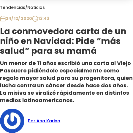
Club De La Comedia
Tendencias
/
Noticias
Contigo en Directo
24/ 12/ 2020
13:43
Plan Perfecto
La conmovedora carta de un
El Tiempo
niño en Navidad: Pide “más
Sabingo
Todos Los Programas
salud” para su mamá
Un menor de 11 años escribió una carta al Viejo
Pascuero pidiéndole especialmente como
regalo mayor salud para su progenitora, quien
lucha contra un cáncer desde hace dos años.
La misiva se viralizó rápidamente en distintos
medios latinoamericanos.
Por Ana Karina