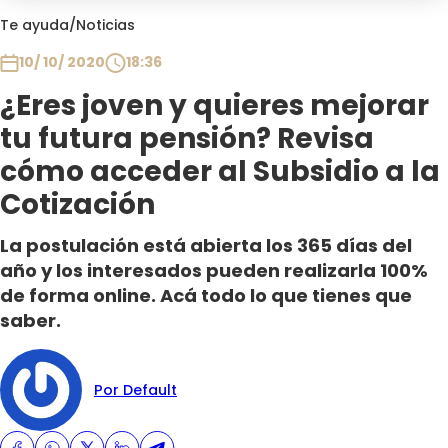
Club De La Comedia
Te ayuda
/
Noticias
Contigo en Directo
10/ 10/ 2020
18:36
Plan Perfecto
¿Eres joven y quieres mejorar
El Tiempo
tu futura pensión? Revisa
Sabingo
Todos Los Programas
cómo acceder al Subsidio a la
Cotización
La postulación está abierta los 365 días del
año y los interesados pueden realizarla 100%
de forma online. Acá todo lo que tienes que
saber.
Por Default