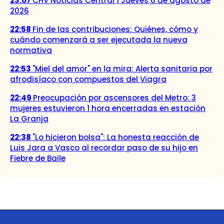
23:07
CHV Noticias Central | Jueves 6 de agosto de
2026
22:58
Fin de las contribuciones: Quiénes, cómo y
cuándo comenzará a ser ejecutada la nueva
normativa
22:53
"Miel del amor" en la mira: Alerta sanitaria por
afrodisíaco con compuestos del Viagra
22:49
Preocupación por ascensores del Metro: 3
mujeres estuvieron 1 hora encerradas en estación
La Granja
22:38
"Lo hicieron bolsa": La honesta reacción de
Luis Jara a Vasco al recordar paso de su hijo en
Fiebre de Baile