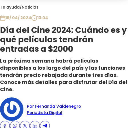
Club De La Comedia
Te ayuda
/
Noticias
Contigo en Directo
19/ 04/ 2024
13:04
Plan Perfecto
Día del Cine 2024: Cuándo es y
El Tiempo
qué películas tendrán
Sabingo
Todos Los Programas
entradas a $2000
La próxima semana habrá películas
disponibles a los largo del país y las funciones
tendrán precio rebajada durante tres días.
Conoce más detalles para disfrutar del Día del
Cine.
Por Fernanda Valdenegro
Periodista Digital