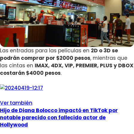
Las entradas para las películas en
2D o 3D se
podrán comprar por $2000 pesos
, mientras que
las cintas en
IMAX, 4DX, VIP, PREMIER, PLUS y DBOX
costarán $4000 pesos
.
Ver también
Hijo de Diana Bolocco impactó en TikTok por
notable parecido con fallecido actor de
Hollywood