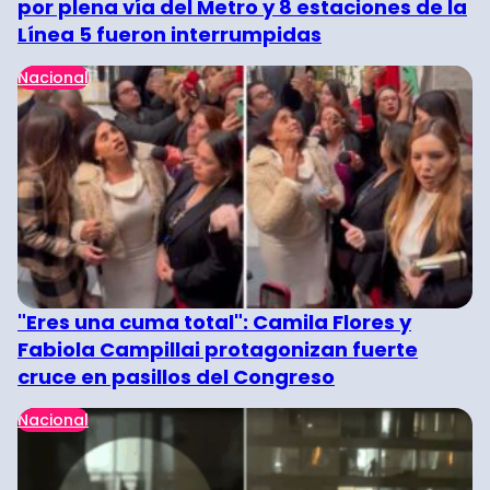
por plena vía del Metro y 8 estaciones de la
Línea 5 fueron interrumpidas
Nacional
"Eres una cuma total": Camila Flores y
Fabiola Campillai protagonizan fuerte
cruce en pasillos del Congreso
Nacional