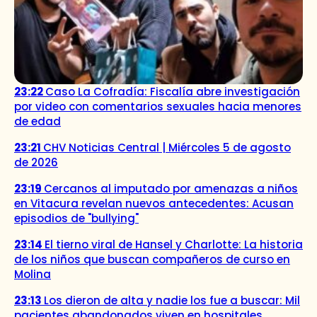
23:22
Caso La Cofradía: Fiscalía abre investigación
por video con comentarios sexuales hacia menores
de edad
23:21
CHV Noticias Central | Miércoles 5 de agosto
de 2026
23:19
Cercanos al imputado por amenazas a niños
en Vitacura revelan nuevos antecedentes: Acusan
episodios de "bullying"
23:14
El tierno viral de Hansel y Charlotte: La historia
de los niños que buscan compañeros de curso en
Molina
23:13
Los dieron de alta y nadie los fue a buscar: Mil
pacientes abandonados viven en hospitales