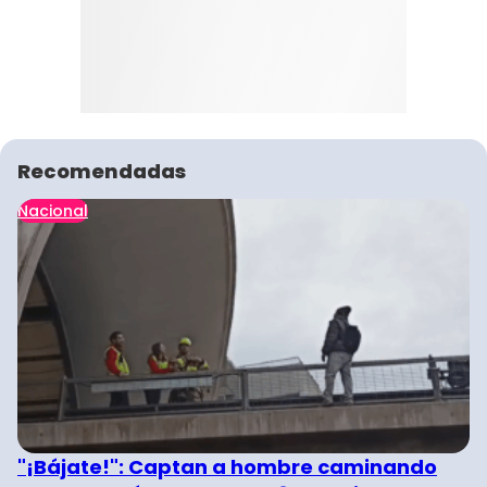
Recomendadas
Nacional
"¡Bájate!": Captan a hombre caminando