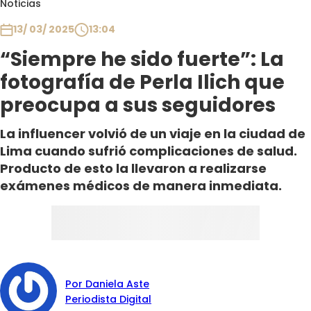
Noticias
Club De La Comedia
Contigo en Directo
13/ 03/ 2025
13:04
Plan Perfecto
“Siempre he sido fuerte”: La
El Tiempo
fotografía de Perla Ilich que
Sabingo
preocupa a sus seguidores
Todos Los Programas
La influencer volvió de un viaje en la ciudad de
Lima cuando sufrió complicaciones de salud.
Producto de esto la llevaron a realizarse
exámenes médicos de manera inmediata.
Por Daniela Aste
Periodista Digital